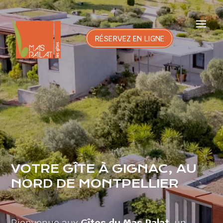
RÉSERVEZ EN LIGNE
VOTRE GÎTE À GIGNAC, AU
NORD DE MONTPELLIER