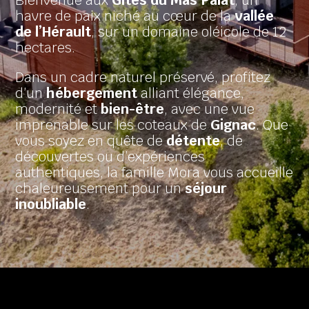
Bienvenue aux
Gîtes du Mas Palat
, un
havre de paix niché au cœur de la
vallée
de l’Hérault
, sur un domaine oléicole de 12
hectares.
Dans un cadre naturel préservé, profitez
d’un
hébergement
alliant élégance,
modernité et
bien-être
, avec une vue
imprenable sur les coteaux de
Gignac
. Que
vous soyez en quête de
détente
, de
découvertes ou d’expériences
authentiques, la famille Mora vous accueille
chaleureusement pour un
séjour
inoubliable
.