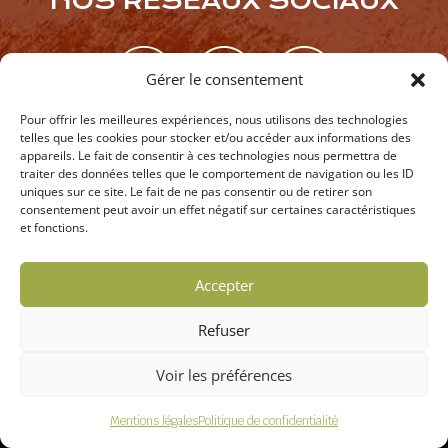
NOS RÉSEAUX SOCIAUX
Gérer le consentement
Pour offrir les meilleures expériences, nous utilisons des technologies
telles que les cookies pour stocker et/ou accéder aux informations des
appareils. Le fait de consentir à ces technologies nous permettra de
VISITER NOTRE MOULIN
traiter des données telles que le comportement de navigation ou les ID
uniques sur ce site. Le fait de ne pas consentir ou de retirer son
consentement peut avoir un effet négatif sur certaines caractéristiques
et fonctions.
Accepter
INDEX LD
CRÉATION DE SITE INTERNET
SUR L’HÉRAULT
–
MENTIONS LÉGALES
Refuser
–
POLITIQUE DE CONFIDENTIALITÉ
Voir les préférences
RÉSERVATION EN LIGNE
Mentions légales
Politique de confidentialité